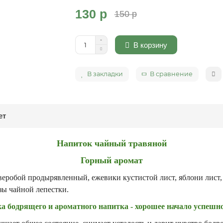
130 р
150 р
В корзину
В закладки
В сравнение
ет
Напиток чайный травяной
Горный аромат
веробой продырявленный, ежевики кустистой лист, яблони лист, ч
зы чайной лепестки.
 бодрящего и ароматного напитка - хорошее начало успешно