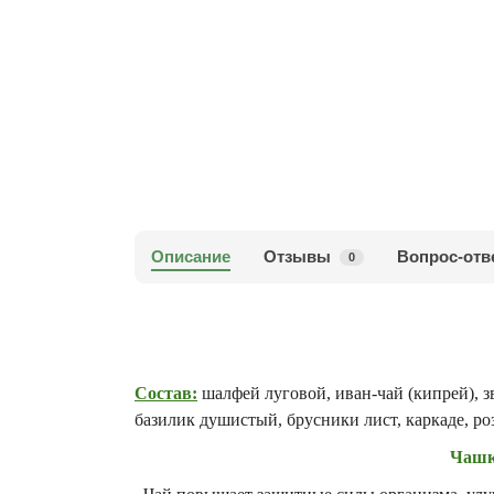
Описание
Отзывы
Вопрос-отв
0
Состав:
шалфей луговой, иван-чай (кипрей), з
базилик душистый, брусники лист, каркаде, ро
Чашка