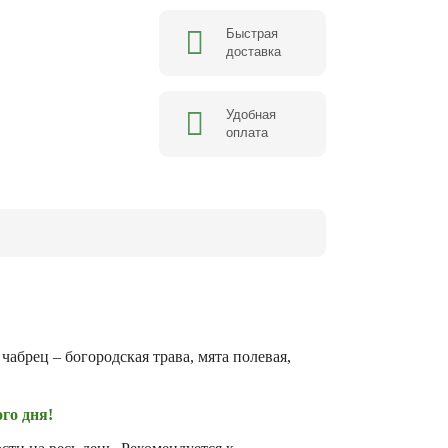
Быстрая
доставка
Удобная
оплата
абрец – богородская трава, мята полевая,
го дня!