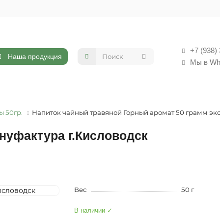
+7 (938)
Наша продукция
Мы в Wh
ы 50гр.
Напиток чайный травяной Горный аромат 50 грамм эк
нуфактура г.Кисловодск
Вес
50 г
В наличии ✓