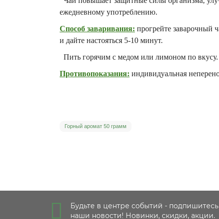
Чай повышает защитные силы организма, улучш
ежедневному употреблению.
Способ заваривания:
прогрейте заварочный ча
и дайте настояться 5-10 минут.
Пить горячим с медом или лимоном по вкусу. 
Противопоказания:
индивидуальная неперено
Горный аромат 50 грамм
Будьте в центре событий - подпишитесь
наши новости! Новинки, скидки, акции.