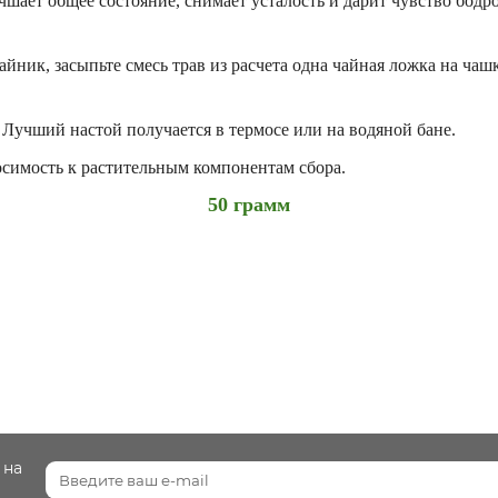
ает общее состояние, снимает усталость и дарит чувство бодрос
йник, засыпьте смесь трав из расчета одна чайная ложка на чаш
Лучший настой получается в термосе или на водяной бане.
симость к растительным компонентам сбора.
50 грамм
 на