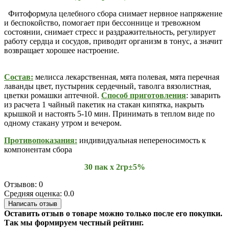
Фитоформула целебного сбора снимает нервное напряжение
и беспокойство, помогает при бессоннице и тревожном
состоянии, снимает стресс и раздражительность, регулирует
работу сердца и сосудов, приводит организм в тонус, а значит
возвращает хорошее настроение.
Состав:
мелисса лекарственная, мята полевая, мята перечная
лаванды цвет, пустырник сердечный, таволга вязолистная,
цветки ромашки аптечной.
Способ приготовления
: заварить
из расчета 1 чайный пакетик на стакан кипятка, накрыть
крышкой и настоять 5-10 мин. Принимать в теплом виде по
одному стакану утром и вечером.
Противопоказания:
индивидуальная непереносимость к
компонентам сбора
30 пак х 2гр±5%
Отзывов: 0
Средняя оценка: 0.0
Написать отзыв
Оставить отзыв о товаре можно только после его покупки.
Так мы формируем честный рейтинг.